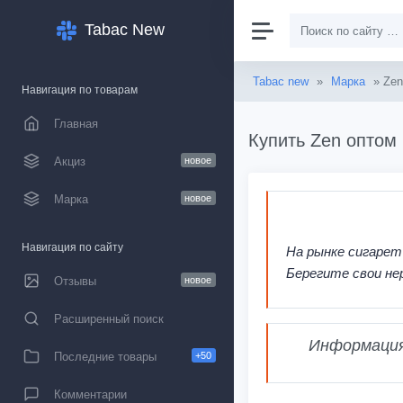
Tabac New
Tabac new
»
Марка
» Zen
Навигация по товарам
Главная
Купить Zen оптом 
Акциз
новое
Марка
новое
Навигация по сайту
На рынке сигарет
Берегите свои не
Отзывы
новое
Расширенный поиск
Информация,
Последние товары
+50
Комментарии