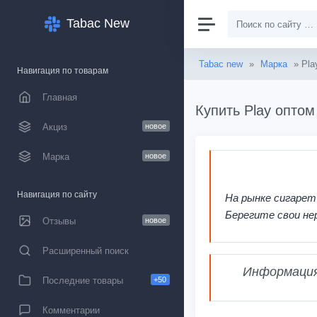
Tabac New
Tabac new
»
Марка
» Pla
Навигация по товарам
Главная
Купить Play оптом
Акциз
новое
Марка
новое
Навигация по сайту
На рынке сигарет
Берегите свои не
Отзывы
новое
Расширенный поиск
Информация,
Последние товары
+50
Комментарии